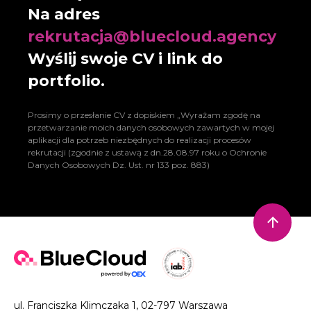
Na adres
rekrutacja@bluecloud.agency
Wyślij swoje CV i link do
portfolio.
Prosimy o przesłanie CV z dopiskiem „Wyrażam zgodę na
przetwarzanie moich danych osobowych zawartych w mojej
aplikacji dla potrzeb niezbędnych do realizacji procesów
rekrutacji (zgodnie z ustawą z dn.28.08.97 roku o Ochronie
Danych Osobowych Dz. Ust. nr 133 poz. 883)
ul. Franciszka Klimczaka 1, 02-797 Warszawa