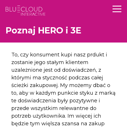
Skip
to
content
Poznaj HERO i 3E
To, czy konsument kupi nasz prdukt i
zostanie jego stałym klientem
uzależnione jest od doświadczeń, z
którymi ma styczność podczas całej
ścieżki zakupowej. My możemy dbać o
to, aby w każdym punkcie styku z marką
te doświadczenia były pozytywne i
przede wszystkim relewantne do
potrzeb użytkownika. Im więcej ich
będzie tym więlsza szansa na zakup