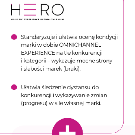
Exposure
Na ile marka jest znana ludziom i
czy jej komunikacja wywołuje
efekt świeżości, ekscytacji?